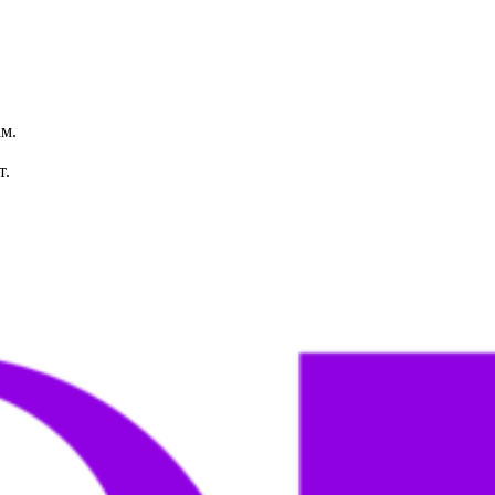
м.
т.