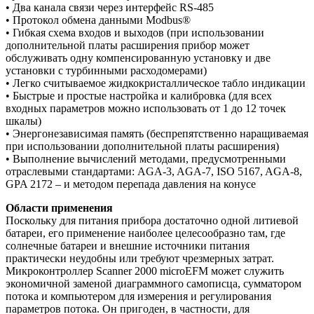
• Два канала связи через интерфейс RS-485
• Протокол обмена данными Modbus®
• Гибкая схема входов и выходов (при использовании
дополнительной платы расширения прибор может
обслуживать одну компенсированную установку и две
установки с турбинными расходомерами)
• Легко считываемое жидкокристаллическое табло индикации
• Быстрые и простые настройка и калибровка (для всех
входных параметров можно использовать от 1 до 12 точек
шкалы)
• Энергонезависимая память (беспрепятственно наращиваемая
при использовании дополнительной платы расширения)
• Выполнение вычислений методами, предусмотренными
отраслевыми стандартами: AGA-3, AGA-7, ISO 5167, AGA-8,
GPA 2172 – и методом перепада давления на конусе
Области применения
Поскольку для питания прибора достаточно одной литиевой
батареи, его применение наиболее целесообразно там, где
солнечные батареи и внешние источники питания
практически неудобны или требуют чрезмерных затрат.
Микроконтроллер Scanner 2000 microEFM может служить
экономичной заменой диаграммного самописца, сумматором
потока и компьютером для измерения и регулирования
параметров потока. Он пригоден, в частности, для