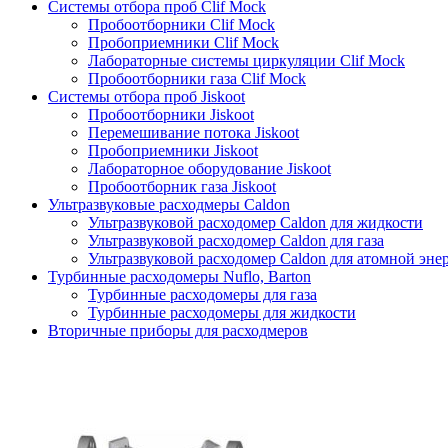
Системы отбора проб Clif Mock
Пробоотборники Clif Mock
Пробоприемники Clif Mock
Лабораторные системы циркуляции Clif Mock
Пробоотборники газа Clif Mock
Системы отбора проб Jiskoot
Пробоотборники Jiskoot
Перемешивание потока Jiskoot
Пробоприемники Jiskoot
Лабораторное оборудование Jiskoot
Пробоотборник газа Jiskoot
Ультразвуковые расходмеры Caldon
Ультразвуковой расходомер Caldon для жидкости
Ультразвуковой расходомер Caldon для газа
Ультразвуковой расходомер Caldon для атомной эне
Турбинные расходомеры Nuflo, Barton
Турбинные расходомеры для газа
Турбинные расходомеры для жидкости
Вторичные приборы для расходмеров