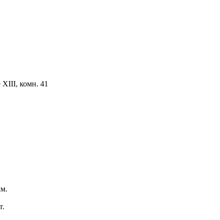
ХIII, комн. 41
м.
т.