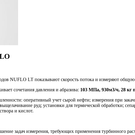
FLO
одов NUFLO LT показывают скорость потока и измеряют общую
ивает сочетания давления и абразива:
103 МПа, 930м3/ч, 28 кг 
шленности: оперативный учет сырой нефти; измерения при закач
 выщелачивание руд; установки для термической обработки; сеп
створа и кислот.
решение задач измерения, требующих применения турбинного рас