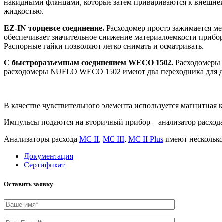
накидными фланцами, которые затем привариваются к внешней с
жидкостью.
EZ-IN торцевое соединение.
Расходомер просто зажимается м
обеспечивает значительное снижение материалоемкости прибора
Распорные гайки позволяют легко снимать и осматривать.
С быстроразъемным соединением WECO 1502.
Расходомеры 
расходомеры NUFLO WECO 1502 имеют два переходника для д
В качестве чувствительного элемента используется магнитная 
Импульсы подаются на вторичный прибор – анализатор расхода
Анализаторы расхода
MC II
,
MC III
,
MC II Plus
имеют несколько
Документация
Сертификат
Оставить заявку