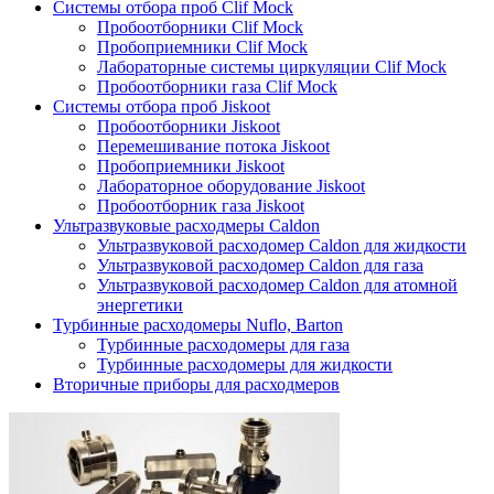
Системы отбора проб Clif Mock
Пробоотборники Clif Mock
Пробоприемники Clif Mock
Лабораторные системы циркуляции Clif Mock
Пробоотборники газа Clif Mock
Системы отбора проб Jiskoot
Пробоотборники Jiskoot
Перемешивание потока Jiskoot
Пробоприемники Jiskoot
Лабораторное оборудование Jiskoot
Пробоотборник газа Jiskoot
Ультразвуковые расходмеры Caldon
Ультразвуковой расходомер Caldon для жидкости
Ультразвуковой расходомер Caldon для газа
Ультразвуковой расходомер Caldon для атомной
энергетики
Турбинные расходомеры Nuflo, Barton
Турбинные расходомеры для газа
Турбинные расходомеры для жидкости
Вторичные приборы для расходмеров