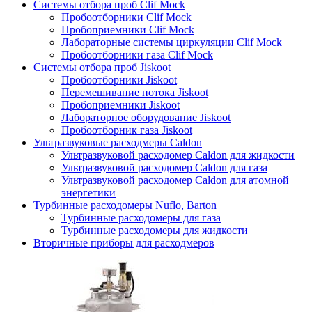
Системы отбора проб Clif Mock
Пробоотборники Clif Mock
Пробоприемники Clif Mock
Лабораторные системы циркуляции Clif Mock
Пробоотборники газа Clif Mock
Системы отбора проб Jiskoot
Пробоотборники Jiskoot
Перемешивание потока Jiskoot
Пробоприемники Jiskoot
Лабораторное оборудование Jiskoot
Пробоотборник газа Jiskoot
Ультразвуковые расходмеры Caldon
Ультразвуковой расходомер Caldon для жидкости
Ультразвуковой расходомер Caldon для газа
Ультразвуковой расходомер Caldon для атомной
энергетики
Турбинные расходомеры Nuflo, Barton
Турбинные расходомеры для газа
Турбинные расходомеры для жидкости
Вторичные приборы для расходмеров