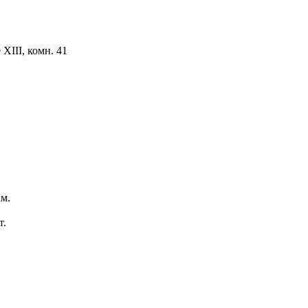
ХIII, комн. 41
м.
т.