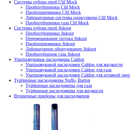
Системы отбора проб Clif Mock
Пробоотборники Clif Mock
Пробоприемники Clif Mock
Лабораторные системы циркуляции Clif Mock
Пробоотборники газа Clif Mock
Системы отбора проб Jiskoot
Пробоотборники Jiskoot
Перемешивание потока Jiskoot
Пробоприемники Jiskoot
Лабораторное оборудование Jiskoot
Пробоотборник газа Jiskoot
Ультразвуковые расходмеры Caldon
Ультразвуковой расходомер Caldon для жидкости
Ультразвуковой расходомер Caldon для газа
Ультразвуковой расходомер Caldon для атомной эне
Турбинные расходомеры Nuflo, Barton
Турбинные расходомеры для газа
Турбинные расходомеры для жидкости
Вторичные приборы для расходмеров