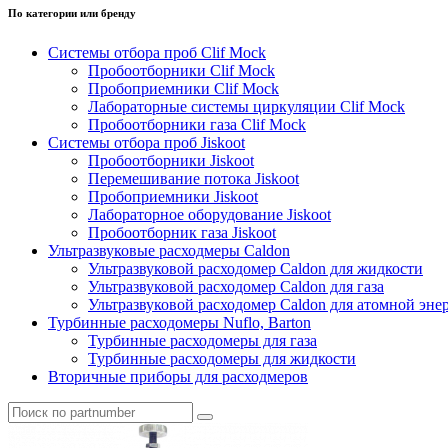
По категории или бренду
Системы отбора проб Clif Mock
Пробоотборники Clif Mock
Пробоприемники Clif Mock
Лабораторные системы циркуляции Clif Mock
Пробоотборники газа Clif Mock
Системы отбора проб Jiskoot
Пробоотборники Jiskoot
Перемешивание потока Jiskoot
Пробоприемники Jiskoot
Лабораторное оборудование Jiskoot
Пробоотборник газа Jiskoot
Ультразвуковые расходмеры Caldon
Ультразвуковой расходомер Caldon для жидкости
Ультразвуковой расходомер Caldon для газа
Ультразвуковой расходомер Caldon для атомной эне
Турбинные расходомеры Nuflo, Barton
Турбинные расходомеры для газа
Турбинные расходомеры для жидкости
Вторичные приборы для расходмеров