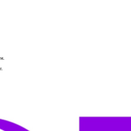
м.
т.