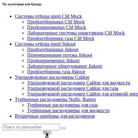
По категории или бренду
Системы отбора проб Clif Mock
Пробоотборники Clif Mock
Пробоприемники Clif Mock
Лабораторные системы циркуляции Clif Mock
Пробоотборники газа Clif Mock
Системы отбора проб Jiskoot
Пробоотборники Jiskoot
Перемешивание потока Jiskoot
Пробоприемники Jiskoot
Лабораторное оборудование Jiskoot
Пробоотборник газа Jiskoot
Ультразвуковые расходмеры Caldon
Ультразвуковой расходомер Caldon для жидкости
Ультразвуковой расходомер Caldon для газа
Ультразвуковой расходомер Caldon для атомной эне
Турбинные расходомеры Nuflo, Barton
Турбинные расходомеры для газа
Турбинные расходомеры для жидкости
Вторичные приборы для расходмеров