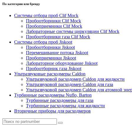
По категории или бренду
Системы отбора проб Clif Mock
Пробоотборники Clif Mock
Пробоприемники Clif Mock
Лабораторные системы циркуляции Clif Mock
Пробоотборники газа Clif Mock
Системы отбора проб Jiskoot
Пробоотборники Jiskoot
Перемешивание потока Jiskoot
Пробоприемники Jiskoot
Лабораторное оборудование Jiskoot
Пробоотборник газа Jiskoot
Ультразвуковые расходмеры Caldon
Ультразвуковой расходомер Caldon для жидкости
Ультразвуковой расходомер Caldon для газа
Ультразвуковой расходомер Caldon для атомной эне
Турбинные расходомеры Nuflo, Barton
Турбинные расходомеры для газа
Турбинные расходомеры для жидкости
Вторичные приборы для расходмеров