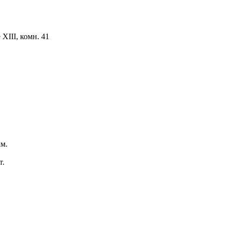
ХIII, комн. 41
м.
т.