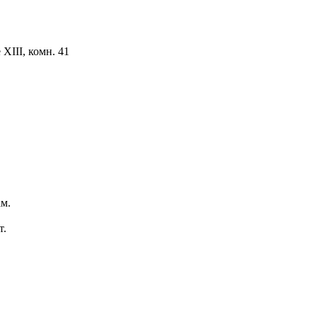
ХIII, комн. 41
м.
т.