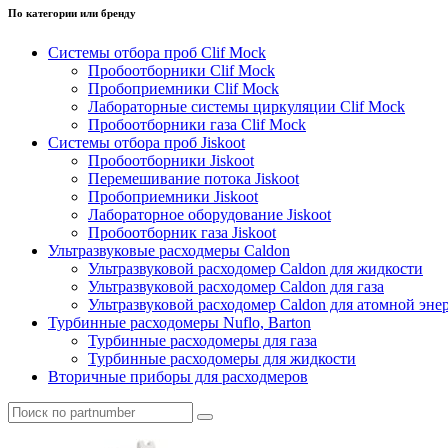
По категории или бренду
Системы отбора проб Clif Mock
Пробоотборники Clif Mock
Пробоприемники Clif Mock
Лабораторные системы циркуляции Clif Mock
Пробоотборники газа Clif Mock
Системы отбора проб Jiskoot
Пробоотборники Jiskoot
Перемешивание потока Jiskoot
Пробоприемники Jiskoot
Лабораторное оборудование Jiskoot
Пробоотборник газа Jiskoot
Ультразвуковые расходмеры Caldon
Ультразвуковой расходомер Caldon для жидкости
Ультразвуковой расходомер Caldon для газа
Ультразвуковой расходомер Caldon для атомной эне
Турбинные расходомеры Nuflo, Barton
Турбинные расходомеры для газа
Турбинные расходомеры для жидкости
Вторичные приборы для расходмеров