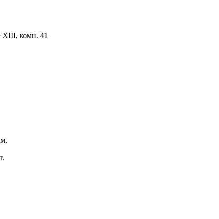
ХIII, комн. 41
м.
т.