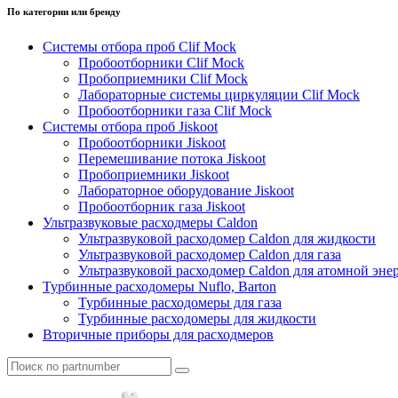
По категории или бренду
Системы отбора проб Clif Mock
Пробоотборники Clif Mock
Пробоприемники Clif Mock
Лабораторные системы циркуляции Clif Mock
Пробоотборники газа Clif Mock
Системы отбора проб Jiskoot
Пробоотборники Jiskoot
Перемешивание потока Jiskoot
Пробоприемники Jiskoot
Лабораторное оборудование Jiskoot
Пробоотборник газа Jiskoot
Ультразвуковые расходмеры Caldon
Ультразвуковой расходомер Caldon для жидкости
Ультразвуковой расходомер Caldon для газа
Ультразвуковой расходомер Caldon для атомной эне
Турбинные расходомеры Nuflo, Barton
Турбинные расходомеры для газа
Турбинные расходомеры для жидкости
Вторичные приборы для расходмеров