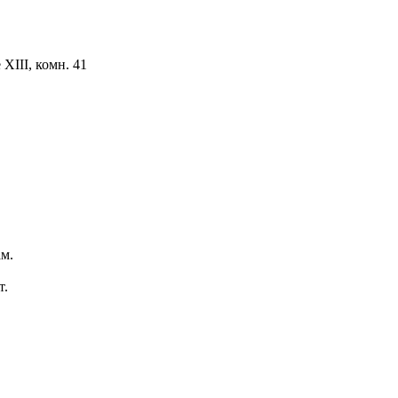
ХIII, комн. 41
м.
т.