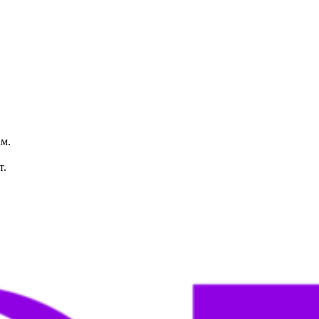
м.
т.