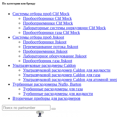
По категории или бренду
Системы отбора проб Clif Mock
Пробоотборники Clif Mock
Пробоприемники Clif Mock
Лабораторные системы циркуляции Clif Mock
Пробоотборники газа Clif Mock
Системы отбора проб Jiskoot
Пробоотборники Jiskoot
Перемешивание потока Jiskoot
Пробоприемники Jiskoot
Лабораторное оборудование Jiskoot
Пробоотборник газа Jiskoot
Ультразвуковые расходмеры Caldon
Ультразвуковой расходомер Caldon для жидкости
Ультразвуковой расходомер Caldon для газа
Ультразвуковой расходомер Caldon для атомной эне
Турбинные расходомеры Nuflo, Barton
Турбинные расходомеры для газа
Турбинные расходомеры для жидкости
Вторичные приборы для расходмеров